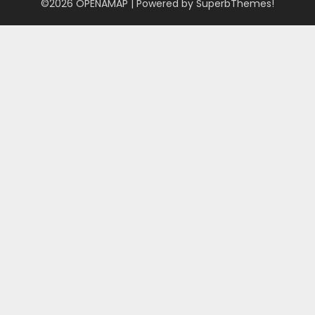
©2026 OPENAMAP
| Powered by
SuperbThemes!